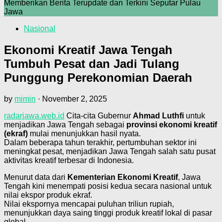
Memberikan Berita Terupdate dan Terkini Seputar Pulau
Jawa
Nasional
Ekonomi Kreatif Jawa Tengah
Tumbuh Pesat dan Jadi Tulang
Punggung Perekonomian Daerah
by
mimin
·
November 2, 2025
radarjawa.web.id
Cita-cita Gubernur
Ahmad Luthfi
untuk
menjadikan Jawa Tengah sebagai
provinsi ekonomi kreatif
(ekraf)
mulai menunjukkan hasil nyata.
Dalam beberapa tahun terakhir, pertumbuhan sektor ini
meningkat pesat, menjadikan Jawa Tengah salah satu pusat
aktivitas kreatif terbesar di Indonesia.
Menurut data dari
Kementerian Ekonomi Kreatif
, Jawa
Tengah kini menempati posisi kedua secara nasional untuk
nilai ekspor produk ekraf.
Nilai ekspornya mencapai puluhan triliun rupiah,
menunjukkan daya saing tinggi produk kreatif lokal di pasar
global.