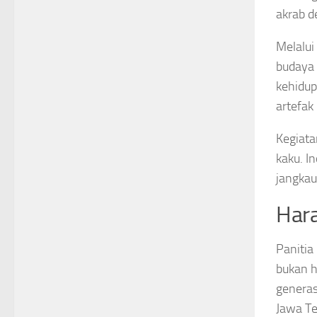
akrab d
Melalui
budaya 
kehidup
artefak
Kegiata
kaku. I
jangkau
Har
Panitia
bukan h
generas
Jawa Te