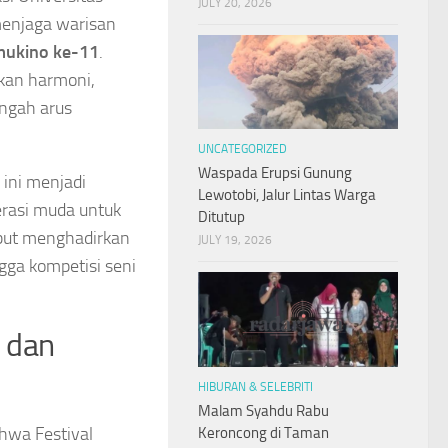
JULY 20, 2026
enjaga warisan
mukino ke-11
.
kan harmoni,
engah arus
UNCATEGORIZED
Waspada Erupsi Gunung
ini menjadi
Lewotobi, Jalur Lintas Warga
erasi muda untuk
Ditutup
but menghadirkan
JULY 19, 2026
gga kompetisi seni
 dan
HIBURAN & SELEBRITI
Malam Syahdu Rabu
hwa Festival
Keroncong di Taman