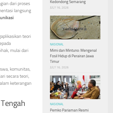
Kedondong Semarang
gian dari proses
JULY 16, 2026
mentasi langsung
unikasi
plikasikan teori
kepada
NASIONAL
hak, mulai dari
Mimi dan Mintuno: Mengenal
Fosil Hidup di Perairan Jawa
Timur
JULY 16, 2026
swa, komunitas,
ri secara teori,
d dalam keterangan
 Tengah
NASIONAL
Pemko Pariaman Resmi