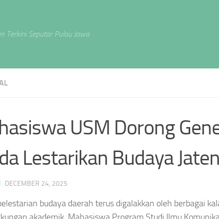
n Terkini Seputar Pulau Jawa
AL
hasiswa USM Dorong Gene
a Lestarikan Budaya Jate
N
·
DECEMBER 24, 2025
elestarian budaya daerah terus digalakkan oleh berbagai ka
ngkungan akademik. Mahasiswa Program Studi Ilmu Komunika