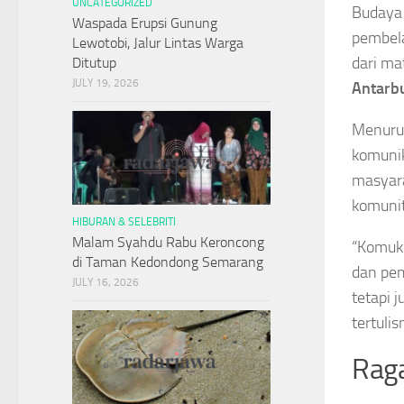
UNCATEGORIZED
Budaya 
Waspada Erupsi Gunung
pembela
Lewotobi, Jalur Lintas Warga
dari ma
Ditutup
JULY 19, 2026
Antarb
Menurut
komunik
masyara
komunit
HIBURAN & SELEBRITI
Malam Syahdu Rabu Keroncong
“Komuki
di Taman Kedondong Semarang
dan pem
JULY 16, 2026
tetapi 
tertulis
Raga