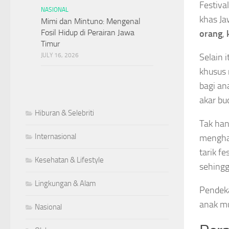
Festiva
NASIONAL
khas J
Mimi dan Mintuno: Mengenal
Fosil Hidup di Perairan Jawa
orang
,
Timur
JULY 16, 2026
Selain 
khusus 
bagi an
akar bu
Hiburan & Selebriti
Tak han
Internasional
menghad
tarik fe
Kesehatan & Lifestyle
sehingg
Lingkungan & Alam
Pendeka
anak mu
Nasional