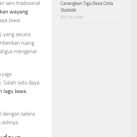
 seni tradisional
Canangkan Tiga Desa Cinta
Statistik
ukan wayang
JULY 15, 2026
aya Jawa.
i
, yang secara
mberikan ruang
aligus mengenal
a juga
. Salah satu daya
n lagu Jawa
,
al dengan selera
aslinya.