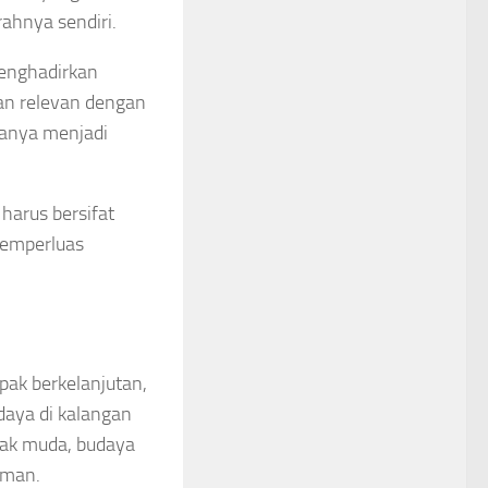
rahnya sendiri.
enghadirkan
an relevan dengan
hanya menjadi
 harus bersifat
 memperluas
ak berkelanjutan,
daya di kalangan
nak muda, budaya
aman.