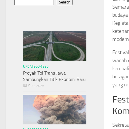
Search
Semara
budaya
Kegiat
ketenan
moderni
Festiva
wadah e
UNCATEGORIZED
kembali
Proyek Tol Trans Jawa
beragam
Sambungkan Titik Ekonomi Baru
yang me
JULY 20, 2026
Fest
Kom
Sekreta