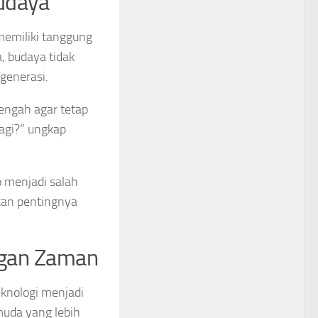
udaya
emiliki tanggung
, budaya tidak
generasi.
engah agar tetap
lagi?” ungkap
 menjadi salah
kan pentingnya
ngan Zaman
knologi menjadi
muda yang lebih