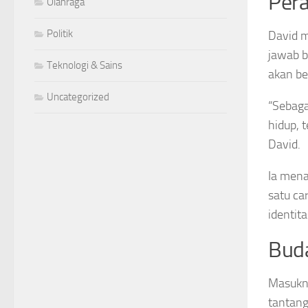
Pera
Olahraga
Politik
David 
jawab b
Teknologi & Sains
akan be
Uncategorized
“Sebaga
hidup, 
David.
Ia mena
satu ca
identit
Bud
Masukny
tantang