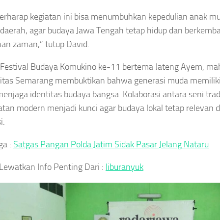
erharap kegiatan ini bisa menumbuhkan kepedulian anak m
daerah, agar budaya Jawa Tengah tetap hidup dan berkemba
an zaman,” tutup David.
 Festival Budaya Komukino ke-11 bertema Jateng Ayem, m
itas Semarang membuktikan bahwa generasi muda memiliki 
enjaga identitas budaya bangsa. Kolaborasi antara seni trad
tan modern menjadi kunci agar budaya lokal tetap relevan da
i.
ga :
Satgas Pangan Polda Jatim Sidak Pasar Jelang Nataru
Lewatkan Info Penting Dari :
liburanyuk