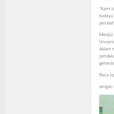
“Kami b
budaya 
perubah
Melalui
Univers
dalam m
pendeka
generas
Baca Ju
Jangan 