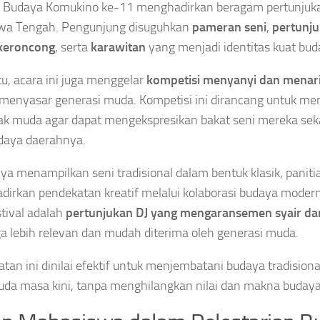
l Budaya Komukino ke-11 menghadirkan beragam pertunjukan
awa Tengah. Pengunjung disuguhkan
pameran seni
,
pertunj
keroncong
, serta
karawitan
yang menjadi identitas kuat bud
itu, acara ini juga menggelar
kompetisi menyanyi dan menar
menyasar generasi muda. Kompetisi ini dirancang untuk me
ak muda agar dapat mengekspresikan bakat seni mereka sek
daya daerahnya.
ya menampilkan seni tradisional dalam bentuk klasik, paniti
irkan pendekatan kreatif melalui kolaborasi budaya modern
stival adalah
pertunjukan DJ yang mengaransemen syair da
a lebih relevan dan mudah diterima oleh generasi muda.
tan ini dinilai efektif untuk menjembatani budaya tradision
da masa kini, tanpa menghilangkan nilai dan makna budaya 