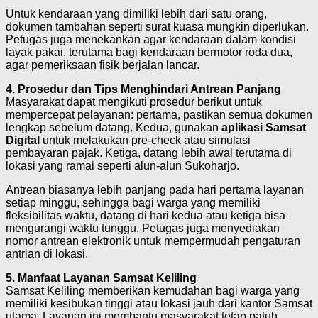
Untuk kendaraan yang dimiliki lebih dari satu orang,
dokumen tambahan seperti surat kuasa mungkin diperlukan.
Petugas juga menekankan agar kendaraan dalam kondisi
layak pakai, terutama bagi kendaraan bermotor roda dua,
agar pemeriksaan fisik berjalan lancar.
4. Prosedur dan Tips Menghindari Antrean Panjang
Masyarakat dapat mengikuti prosedur berikut untuk
mempercepat pelayanan: pertama, pastikan semua dokumen
lengkap sebelum datang. Kedua, gunakan
aplikasi Samsat
Digital
untuk melakukan pre-check atau simulasi
pembayaran pajak. Ketiga, datang lebih awal terutama di
lokasi yang ramai seperti alun-alun Sukoharjo.
Antrean biasanya lebih panjang pada hari pertama layanan
setiap minggu, sehingga bagi warga yang memiliki
fleksibilitas waktu, datang di hari kedua atau ketiga bisa
mengurangi waktu tunggu. Petugas juga menyediakan
nomor antrean elektronik untuk mempermudah pengaturan
antrian di lokasi.
5. Manfaat Layanan Samsat Keliling
Samsat Keliling memberikan kemudahan bagi warga yang
memiliki kesibukan tinggi atau lokasi jauh dari kantor Samsat
utama. Layanan ini membantu masyarakat tetap patuh