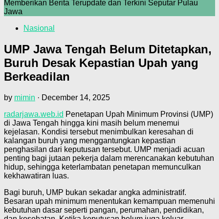
Memberikan Berita Terupdate dan Terkini Seputar Pulau
Jawa
Nasional
UMP Jawa Tengah Belum Ditetapkan,
Buruh Desak Kepastian Upah yang
Berkeadilan
by
mimin
·
December 14, 2025
radarjawa.web.id
Penetapan Upah Minimum Provinsi (UMP)
di Jawa Tengah hingga kini masih belum menemui
kejelasan. Kondisi tersebut menimbulkan keresahan di
kalangan buruh yang menggantungkan kepastian
penghasilan dari keputusan tersebut. UMP menjadi acuan
penting bagi jutaan pekerja dalam merencanakan kebutuhan
hidup, sehingga keterlambatan penetapan memunculkan
kekhawatiran luas.
Bagi buruh, UMP bukan sekadar angka administratif.
Besaran upah minimum menentukan kemampuan memenuhi
kebutuhan dasar seperti pangan, perumahan, pendidikan,
dan kesehatan. Ketika keputusan belum juga keluar,