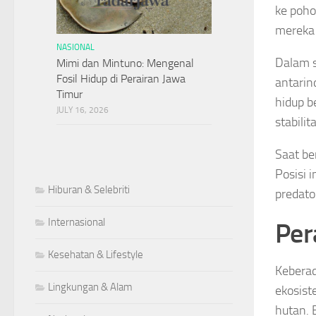
ke poho
mereka 
NASIONAL
Dalam s
Mimi dan Mintuno: Mengenal
Fosil Hidup di Perairan Jawa
antarin
Timur
hidup 
JULY 16, 2026
stabilit
Saat be
Posisi 
Hiburan & Selebriti
predato
Internasional
Per
Kesehatan & Lifestyle
Keberad
Lingkungan & Alam
ekosist
hutan. 