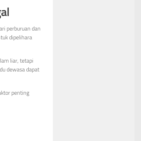
al
ari perburuan dan
uk dipelihara
am liar, tetapi
vidu dewasa dapat
ktor penting