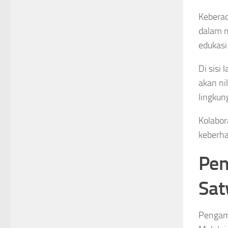
Kebera
dalam m
edukasi
Di sisi
akan ni
lingkun
Kolabor
keberha
Pen
Sa
Pengama