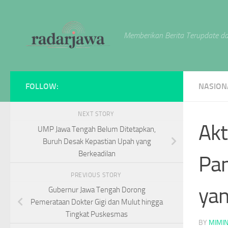
Skip to content
Memberikan Berita Terupdate da
FOLLOW:
NASION
NEXT STORY
Akt
UMP Jawa Tengah Belum Ditetapkan,
Buruh Desak Kepastian Upah yang
Berkeadilan
Pan
PREVIOUS STORY
yan
Gubernur Jawa Tengah Dorong
Pemerataan Dokter Gigi dan Mulut hingga
Tingkat Puskesmas
BY
MIMI