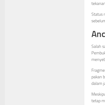
tekanan
Status 
sebelum
Anc
Salah s
Pembuka
menyeba
Fragmen
pakan b
dalam j
Meskipu
tetap m