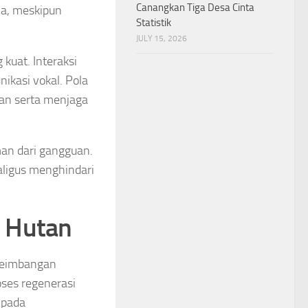
Canangkan Tiga Desa Cinta
ma, meskipun
Statistik
JULY 15, 2026
kuat. Interaksi
nikasi vokal. Pola
an serta menjaga
man dari gangguan.
aligus menghindari
m Hutan
eseimbangan
ses regenerasi
i pada