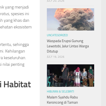
JULY 20, 2026
ik yang menjadi
uratus
, spesies ini
ah yang khas dan
sehatan ekosistem
UNCATEGORIZED
Waspada Erupsi Gunung
rtentu, sehingga
Lewotobi, Jalur Lintas Warga
mi. Kehilangan
Ditutup
ra keseluruhan.
JULY 19, 2026
 nilai penting
 Habitat
HIBURAN & SELEBRITI
Malam Syahdu Rabu
Keroncong di Taman