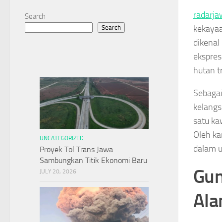
radarja
Search
kekayaa
Search
dikenal
ekspres
hutan t
Sebagai
kelangs
satu ka
Oleh ka
UNCATEGORIZED
dalam u
Proyek Tol Trans Jawa
Sambungkan Titik Ekonomi Baru
Gun
JULY 20, 2026
Ala