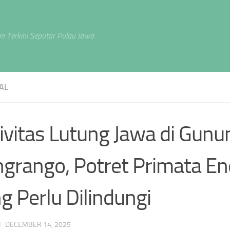
n Terkini Seputar Pulau Jawa
AL
ivitas Lutung Jawa di Gun
grango, Potret Primata E
g Perlu Dilindungi
N
·
DECEMBER 14, 2025