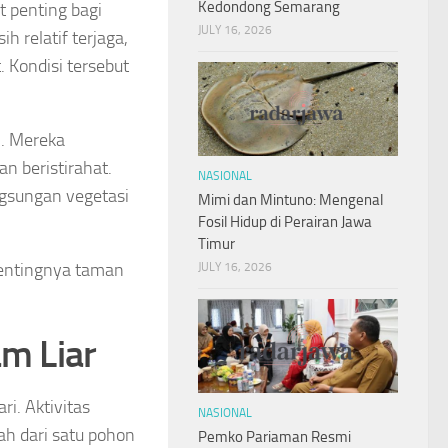
Kedondong Semarang
 penting bagi
JULY 16, 2026
 relatif terjaga,
 Kondisi tersebut
n. Mereka
n beristirahat.
NASIONAL
gsungan vegetasi
Mimi dan Mintuno: Mengenal
Fosil Hidup di Perairan Jawa
Timur
entingnya taman
JULY 16, 2026
am Liar
ri. Aktivitas
NASIONAL
ah dari satu pohon
Pemko Pariaman Resmi