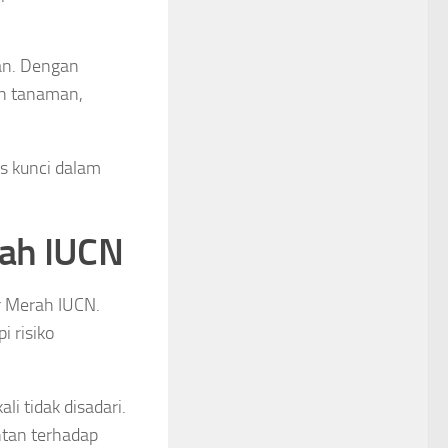
tan. Dengan
n tanaman,
es kunci dalam
rah IUCN
ar Merah IUCN.
 risiko
li tidak disadari.
ntan terhadap