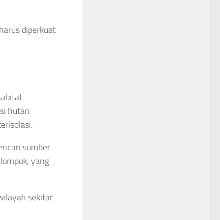
harus diperkuat
abitat.
si hutan
risolasi.
encari sumber
kelompok, yang
wilayah sekitar