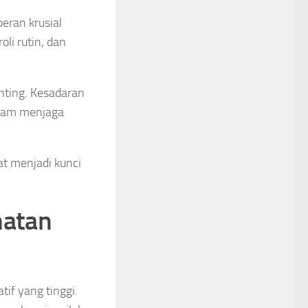
ran krusial
li rutin, dan
enting. Kesadaran
dalam menjaga
at menjadi kunci
matan
tif yang tinggi.