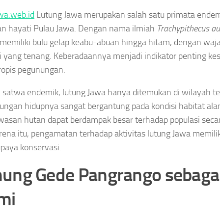
wa.web.id
Lutung Jawa merupakan salah satu primata endem
n hayati Pulau Jawa. Dengan nama ilmiah
Trachypithecus a
 memiliki bulu gelap keabu-abuan hingga hitam, dengan waj
i yang tenang. Keberadaannya menjadi indikator penting ke
ropis pegunungan.
 satwa endemik, lutung Jawa hanya ditemukan di wilayah te
ungan hidupnya sangat bergantung pada kondisi habitat ala
wasan hutan dapat berdampak besar terhadap populasi seca
rena itu, pengamatan terhadap aktivitas lutung Jawa memiliki
paya konservasi.
ung Gede Pangrango sebagai
mi