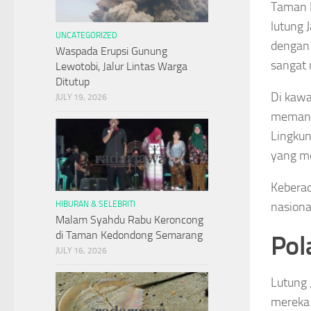
Taman N
lutung 
UNCATEGORIZED
dengan 
Waspada Erupsi Gunung
sangat 
Lewotobi, Jalur Lintas Warga
Ditutup
Di kawa
JULY 19, 2026
memanfa
Lingkun
yang m
Kebera
nasiona
HIBURAN & SELEBRITI
Malam Syahdu Rabu Keroncong
di Taman Kedondong Semarang
Pol
JULY 16, 2026
Lutung 
mereka 