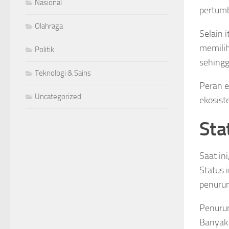
Nasional
pertum
Olahraga
Selain 
memili
Politik
sehingg
Teknologi & Sains
Peran e
Uncategorized
ekosis
Sta
Saat in
Status 
penurun
Penurun
Banyak 