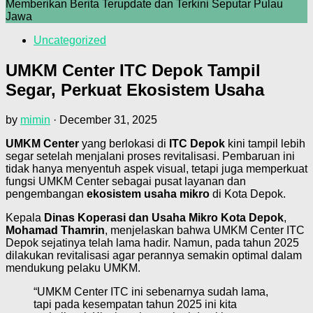
Memberikan Berita Terupdate dan Terkini Seputar Pulau
Jawa
Uncategorized
UMKM Center ITC Depok Tampil
Segar, Perkuat Ekosistem Usaha
by
mimin
·
December 31, 2025
UMKM Center
yang berlokasi di
ITC Depok
kini tampil lebih
segar setelah menjalani proses revitalisasi. Pembaruan ini
tidak hanya menyentuh aspek visual, tetapi juga memperkuat
fungsi UMKM Center sebagai pusat layanan dan
pengembangan
ekosistem usaha mikro
di Kota Depok.
Kepala
Dinas Koperasi dan Usaha Mikro Kota Depok
,
Mohamad Thamrin
, menjelaskan bahwa UMKM Center ITC
Depok sejatinya telah lama hadir. Namun, pada tahun 2025
dilakukan revitalisasi agar perannya semakin optimal dalam
mendukung pelaku UMKM.
“UMKM Center ITC ini sebenarnya sudah lama,
tapi pada kesempatan tahun 2025 ini kita