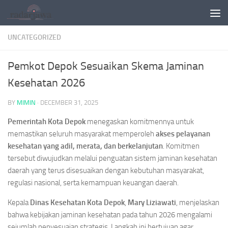
Skip to content
UNCATEGORIZED
Pemkot Depok Sesuaikan Skema Jaminan
Kesehatan 2026
BY
MIMIN
·
DECEMBER 31, 2025
Pemerintah Kota Depok
menegaskan komitmennya untuk
memastikan seluruh masyarakat memperoleh
akses pelayanan
kesehatan yang adil, merata, dan berkelanjutan
. Komitmen
tersebut diwujudkan melalui penguatan sistem jaminan kesehatan
daerah yang terus disesuaikan dengan kebutuhan masyarakat,
regulasi nasional, serta kemampuan keuangan daerah.
Kepala
Dinas Kesehatan Kota Depok
,
Mary Liziawati
, menjelaskan
bahwa kebijakan jaminan kesehatan pada tahun 2026 mengalami
sejumlah penyesuaian strategis. Langkah ini bertujuan agar