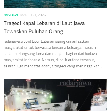
NASIONAL
MARCH 21, 2026
Tragedi Kapal Lebaran di Laut Jawa
Tewaskan Puluhan Orang
radarjawa.web.id Libur Lebaran sering dimanfaatkan
masyarakat untuk berwisata bersama keluarga. Tradisi ini
sudah berlangsung lama dan menjadi bagian dari budaya
masyarakat Indonesia. Namun, di balik euforia tersebut,
sejarah juga mencatat adanya tragedi yang meninggalkan...