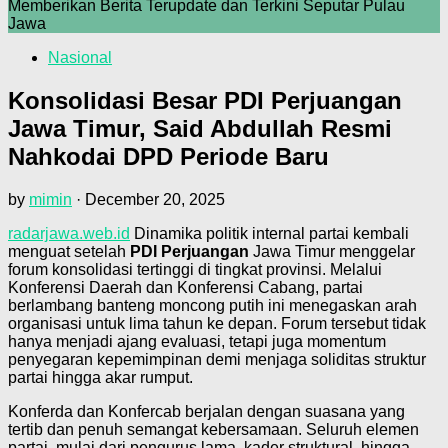
Memberikan Berita Terupdate dan Terkini Seputar Pulau
Jawa
Nasional
Konsolidasi Besar PDI Perjuangan
Jawa Timur, Said Abdullah Resmi
Nahkodai DPD Periode Baru
by
mimin
·
December 20, 2025
radarjawa.web.id
Dinamika politik internal partai kembali
menguat setelah
PDI Perjuangan
Jawa Timur menggelar
forum konsolidasi tertinggi di tingkat provinsi. Melalui
Konferensi Daerah dan Konferensi Cabang, partai
berlambang banteng moncong putih ini menegaskan arah
organisasi untuk lima tahun ke depan. Forum tersebut tidak
hanya menjadi ajang evaluasi, tetapi juga momentum
penyegaran kepemimpinan demi menjaga soliditas struktur
partai hingga akar rumput.
Konferda dan Konfercab berjalan dengan suasana yang
tertib dan penuh semangat kebersamaan. Seluruh elemen
partai, mulai dari pengurus lama, kader struktural, hingga