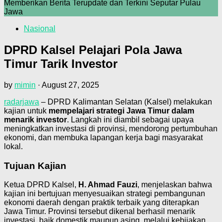
Memberikan Berita Terupdate dan Terkini Seputar Pulau
Jawa
Nasional
DPRD Kalsel Pelajari Pola Jawa
Timur Tarik Investor
by
mimin
·
August 27, 2025
radarjawa
– DPRD Kalimantan Selatan (Kalsel) melakukan
kajian untuk
mempelajari strategi Jawa Timur dalam
menarik investor
. Langkah ini diambil sebagai upaya
meningkatkan investasi di provinsi, mendorong pertumbuhan
ekonomi, dan membuka lapangan kerja bagi masyarakat
lokal.
Tujuan Kajian
Ketua DPRD Kalsel,
H. Ahmad Fauzi
, menjelaskan bahwa
kajian ini bertujuan menyesuaikan strategi pembangunan
ekonomi daerah dengan praktik terbaik yang diterapkan
Jawa Timur. Provinsi tersebut dikenal berhasil menarik
investasi, baik domestik maupun asing, melalui kebijakan