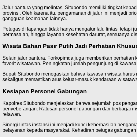
Jalur pantura yang melintasi Situbondo memiliki tingkat kepad
provinsi. Oleh karena itu, pengamanan di jalur ini menjadi 
gangguan keamanan lainnya.
Petugas di lapangan tidak hanya mengatur lalu lintas, teta
bermasalah, hingga layanan kesehatan darurat, semuanya d
Wisata Bahari Pasir Putih Jadi Perhatian Khusu
Selain jalur pantura, Forkopimda juga memberikan perhatian k
favorit wisatawan. Peningkatan jumlah pengunjung di kawas
Bupati Situbondo menegaskan bahwa kawasan wisata harus 
sekaligus memastikan arus keluar-masuk kendaraan wisatawan 
Kesiapan Personel Gabungan
Kapolres Situbondo menjelaskan bahwa sejumlah pos pengamanan
penyeberangan. Ratusan personel gabungan dari berbagai inst
relawan.
Sinergi lintas instansi ini menjadi kunci keberhasilan penga
pelayanan kepada masyarakat. Kehadiran petugas gabungan j