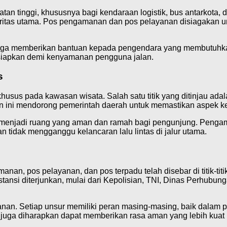
atan tinggi, khususnya bagi kendaraan logistik, bus antarkota,
prioritas utama. Pos pengamanan dan pos pelayanan disiagakan
pi juga memberikan bantuan kepada pengendara yang membutuhka
isiapkan demi kenyamanan pengguna jalan.
s
husus pada kawasan wisata. Salah satu titik yang ditinjau ada
an ini mendorong pemerintah daerah untuk memastikan aspek 
menjadi ruang yang aman dan ramah bagi pengunjung. Pengam
tidak mengganggu kelancaran lalu lintas di jalur utama.
, pos pelayanan, dan pos terpadu telah disebar di titik-titik 
ansi diterjunkan, mulai dari Kepolisian, TNI, Dinas Perhubun
manan. Setiap unsur memiliki peran masing-masing, baik dalam 
uga diharapkan dapat memberikan rasa aman yang lebih kuat 