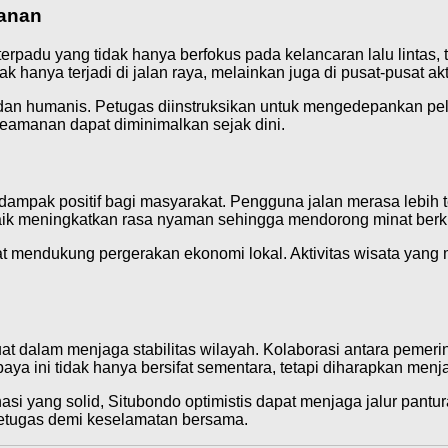
anan
padu yang tidak hanya berfokus pada kelancaran lalu lintas, 
k hanya terjadi di jalan raya, melainkan juga di pusat-pusat akti
dan humanis. Petugas diinstruksikan untuk mengedepankan pe
amanan dapat diminimalkan sejak dini.
mpak positif bagi masyarakat. Pengguna jalan merasa lebih
k meningkatkan rasa nyaman sehingga mendorong minat berkun
pat mendukung pergerakan ekonomi lokal. Aktivitas wisata ya
alam menjaga stabilitas wilayah. Kolaborasi antara pemerintah
ya ini tidak hanya bersifat sementara, tetapi diharapkan men
asi yang solid, Situbondo optimistis dapat menjaga jalur pant
petugas demi keselamatan bersama.