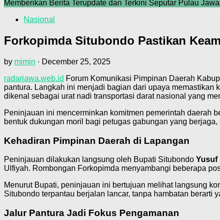
Memberikan Berita Terupdate dan Terkini Seputar Pulau Jawa
Nasional
Forkopimda Situbondo Pastikan Keama
by
mimin
·
December 25, 2025
radarjawa.web.id
Forum Komunikasi Pimpinan Daerah Kabu
pantura. Langkah ini menjadi bagian dari upaya memastikan k
dikenal sebagai urat nadi transportasi darat nasional yang mem
Peninjauan ini mencerminkan komitmen pemerintah daerah be
bentuk dukungan moril bagi petugas gabungan yang berjaga,
Kehadiran Pimpinan Daerah di Lapangan
Peninjauan dilakukan langsung oleh Bupati Situbondo
Yusuf
Ulfiyah. Rombongan Forkopimda menyambangi beberapa pos 
Menurut Bupati, peninjauan ini bertujuan melihat langsung kon
Situbondo terpantau berjalan lancar, tanpa hambatan berarti
Jalur Pantura Jadi Fokus Pengamanan