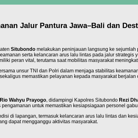
nan Jalur Pantura Jawa–Bali dan Dest
paten
Situbondo
melakukan peninjauan langsung ke sejumlah 
eamanan serta kelancaran arus lalu lintas pada jalur strategi
iliki peran vital, terutama saat mobilitas masyarakat meningkat
rsama unsur TNI dan Polri dalam menjaga stabilitas keamanan
 sekaligus memastikan pelayanan kepada masyarakat berjalan o
 Rio Wahyu Prayogo
, didampingi Kapolres Situbondo
Rezi D
pengamanan untuk memastikan kesiapsiagaan personel gabun
disi di lapangan, termasuk kelancaran arus lalu lintas dan kesia
 yang dapat mengganggu aktivitas masyarakat.