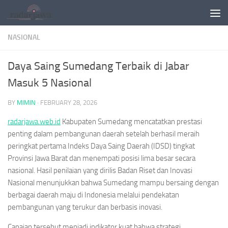
Skip to content
NASIONAL
Daya Saing Sumedang Terbaik di Jabar
Masuk 5 Nasional
BY
MIMIN
·
FEBRUARY 28, 2026
radarjawa.web.id
Kabupaten Sumedang mencatatkan prestasi
penting dalam pembangunan daerah setelah berhasil meraih
peringkat pertama Indeks Daya Saing Daerah (IDSD) tingkat
Provinsi Jawa Barat dan menempati posisi lima besar secara
nasional. Hasil penilaian yang dirilis Badan Riset dan Inovasi
Nasional menunjukkan bahwa Sumedang mampu bersaing dengan
berbagai daerah maju di Indonesia melalui pendekatan
pembangunan yang terukur dan berbasis inovasi.
Capaian tersebut menjadi indikator kuat bahwa strategi