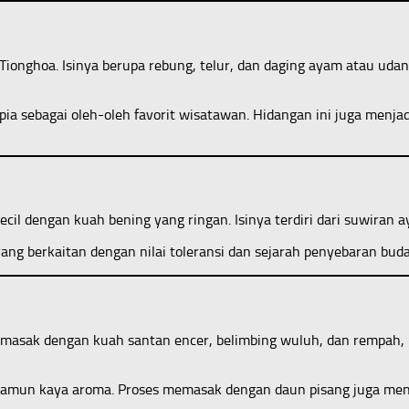
nghoa. Isinya berupa rebung, telur, dan daging ayam atau udang 
a sebagai oleh-oleh favorit wisatawan. Hidangan ini juga menjad
 kecil dengan kuah bening yang ringan. Isinya terdiri dari suwira
ng berkaitan dengan nilai toleransi dan sejarah penyebaran buda
sak dengan kuah santan encer, belimbing wuluh, dan rempah, la
 namun kaya aroma. Proses memasak dengan daun pisang juga mena