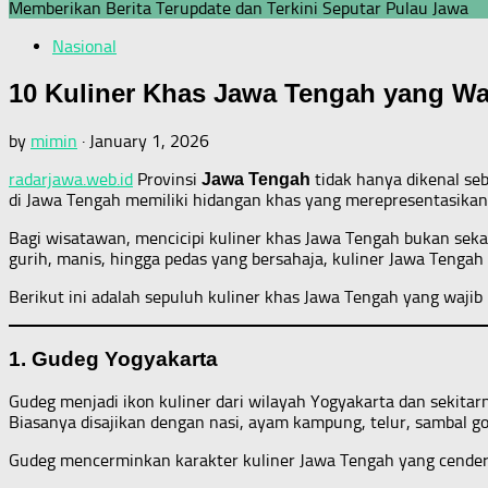
Memberikan Berita Terupdate dan Terkini Seputar Pulau Jawa
Nasional
10 Kuliner Khas Jawa Tengah yang Wa
by
mimin
·
January 1, 2026
radarjawa.web.id
Provinsi
tidak hanya dikenal seb
Jawa Tengah
di Jawa Tengah memiliki hidangan khas yang merepresentasikan id
Bagi wisatawan, mencicipi kuliner khas Jawa Tengah bukan sekada
gurih, manis, hingga pedas yang bersahaja, kuliner Jawa Tenga
Berikut ini adalah sepuluh kuliner khas Jawa Tengah yang wajib 
1. Gudeg Yogyakarta
Gudeg menjadi ikon kuliner dari wilayah Yogyakarta dan sekita
Biasanya disajikan dengan nasi, ayam kampung, telur, sambal go
Gudeg mencerminkan karakter kuliner Jawa Tengah yang cenderu