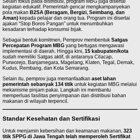
Selain fokus pada distribusi, program MBG juga disertai
kegiatan edukatif. Pemerintah gencar mengkampanyekan
pola makan
B2SA (Beragam, Bergizi, Seimbang, dan
Aman)
kepada pelajar dan orang tua. Program ini disertai
ajakan “Stop Boros Pangan” untuk menumbuhkan
kesadaran terhadap konsumsi bijak.
Sebagai bentuk komitmen, Pemprov membentuk
Satgas
Percepatan Program MBG
yang bertugas mengawasi
implementasi di daerah. Hingga kini,
15 kabupaten/kota
sudah memiliki Satgas aktif, di antaranya Cilacap,
Purworejo, Banjarnegara, Magelang, Klaten, Tegal, Demak,
Kudus, Rembang, dan Kota Semarang.
Selain itu, pemprov juga memanfaatkan
aset lahan
pemerintah sebanyak 134 titik
untuk kegiatan MBG melalui
mekanisme pinjam pakai. Langkah ini membantu
memperluas fasilitas penyimpanan dan distribusi bahan
makanan di wilayah terpencil.
Standar Kesehatan dan Sertifikasi
Untuk menjamin kebersihan dan keamanan makanan,
323
titik SPPG di Jawa Tengah telah memperoleh Sertifikat