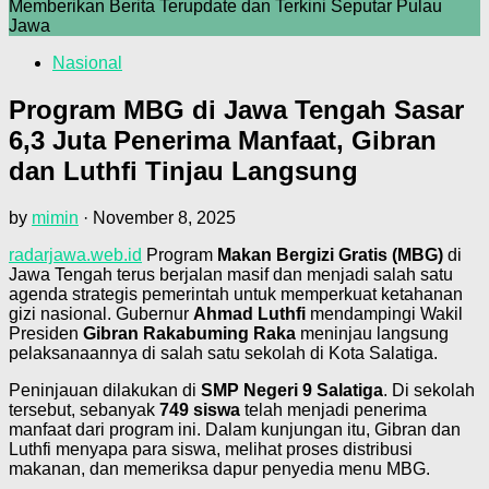
Memberikan Berita Terupdate dan Terkini Seputar Pulau
Jawa
Nasional
Program MBG di Jawa Tengah Sasar
6,3 Juta Penerima Manfaat, Gibran
dan Luthfi Tinjau Langsung
by
mimin
·
November 8, 2025
radarjawa.web.id
Program
Makan Bergizi Gratis (MBG)
di
Jawa Tengah terus berjalan masif dan menjadi salah satu
agenda strategis pemerintah untuk memperkuat ketahanan
gizi nasional. Gubernur
Ahmad Luthfi
mendampingi Wakil
Presiden
Gibran Rakabuming Raka
meninjau langsung
pelaksanaannya di salah satu sekolah di Kota Salatiga.
Peninjauan dilakukan di
SMP Negeri 9 Salatiga
. Di sekolah
tersebut, sebanyak
749 siswa
telah menjadi penerima
manfaat dari program ini. Dalam kunjungan itu, Gibran dan
Luthfi menyapa para siswa, melihat proses distribusi
makanan, dan memeriksa dapur penyedia menu MBG.