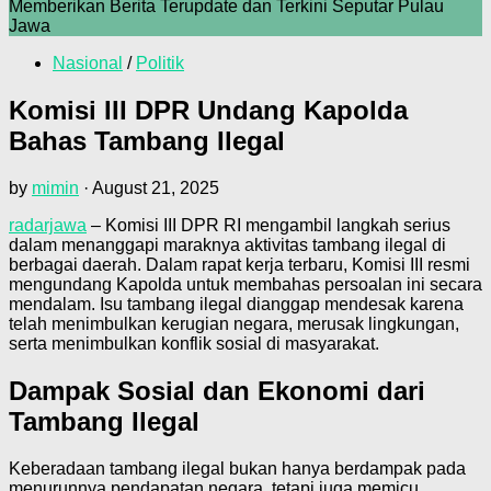
Memberikan Berita Terupdate dan Terkini Seputar Pulau
Jawa
Nasional
/
Politik
Komisi III DPR Undang Kapolda
Bahas Tambang Ilegal
by
mimin
·
August 21, 2025
radarjawa
– Komisi III DPR RI mengambil langkah serius
dalam menanggapi maraknya aktivitas tambang ilegal di
berbagai daerah. Dalam rapat kerja terbaru, Komisi III resmi
mengundang Kapolda untuk membahas persoalan ini secara
mendalam. Isu tambang ilegal dianggap mendesak karena
telah menimbulkan kerugian negara, merusak lingkungan,
serta menimbulkan konflik sosial di masyarakat.
Dampak Sosial dan Ekonomi dari
Tambang Ilegal
Keberadaan tambang ilegal bukan hanya berdampak pada
menurunnya pendapatan negara, tetapi juga memicu