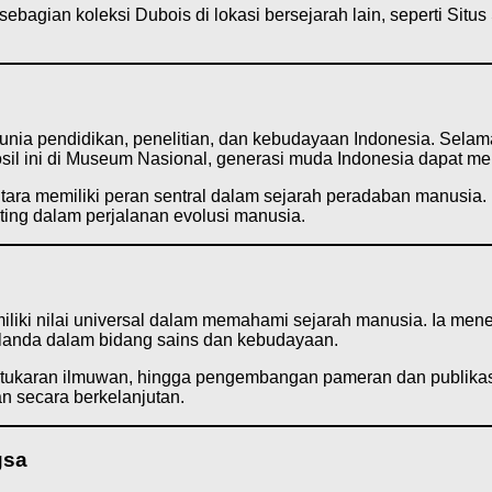
ian koleksi Dubois di lokasi bersejarah lain, seperti Situs 
ia pendidikan, penelitian, dan kebudayaan Indonesia. Selama i
fosil ini di Museum Nasional, generasi muda Indonesia dapat m
ara memiliki peran sentral dalam sejarah peradaban manusia.
ting dalam perjalanan evolusi manusia.
ki nilai universal dalam memahami sejarah manusia. Ia men
Belanda dalam bidang sains dan kebudayaan.
tukaran ilmuwan, hingga pengembangan pameran dan publikasi i
n secara berkelanjutan.
gsa