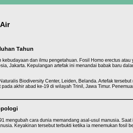
Air
uluhan Tahun
 kebudayaan dan ilmu pengetahuan. Fosil Homo erectus atau 
sia, Jakarta. Kepulangan artefak ini menandai babak baru da
Naturalis Biodiversity Center, Leiden, Belanda. Artefak terseb
pada akhir abad ke-19 di wilayah Trinil, Jawa Timur. Penemuan
pologi
 mengubah cara dunia memandang asal-usul manusia. Saat itu
sia. Keyakinan tersebut terbukti ketika ia menemukan fosil be