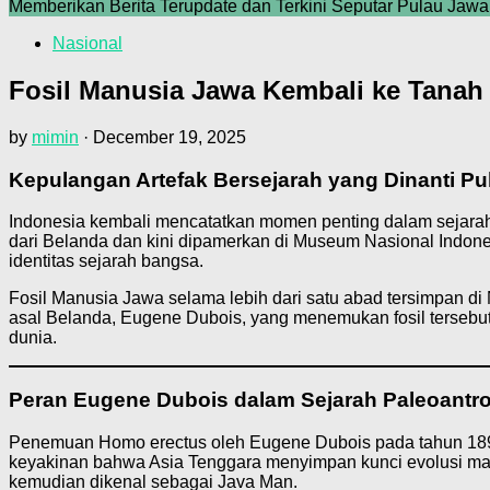
Memberikan Berita Terupdate dan Terkini Seputar Pulau Jawa
Nasional
Fosil Manusia Jawa Kembali ke Tanah 
by
mimin
·
December 19, 2025
Kepulangan Artefak Bersejarah yang Dinanti P
Indonesia kembali mencatatkan momen penting dalam sejarah
dari Belanda dan kini dipamerkan di Museum Nasional Indone
identitas sejarah bangsa.
Fosil Manusia Jawa selama lebih dari satu abad tersimpan di 
asal Belanda, Eugene Dubois, yang menemukan fosil tersebut 
dunia.
Peran Eugene Dubois dalam Sejarah Paleoantro
Penemuan Homo erectus oleh Eugene Dubois pada tahun 1891
keyakinan bahwa Asia Tenggara menyimpan kunci evolusi manu
kemudian dikenal sebagai Java Man.