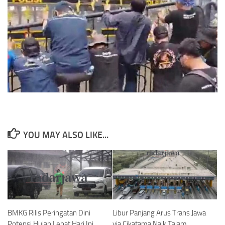
YOU MAY ALSO LIKE...
BMKG Rilis Peringatan Dini
Libur Panjang Arus Trans Jawa
Potensi Hujan Lebat Hari Ini
via Cikatama Naik Tajam